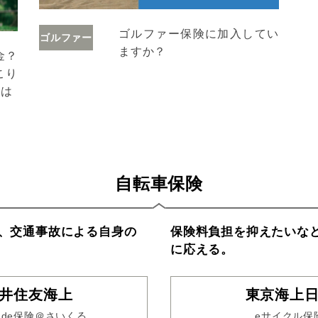
ゴルファー保険に加入してい
ゴルファー
ますか？
金？
こり
とは
自転車保険
、交通事故による自身の
保険料負担を抑えたいな
に応える。
井住友海上
東京海上
de保険＠さいくる
eサイクル保