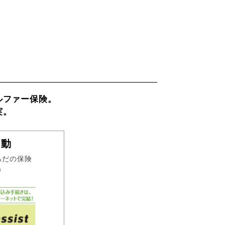
ルファー保険。
実。
日動
らだの保険
)