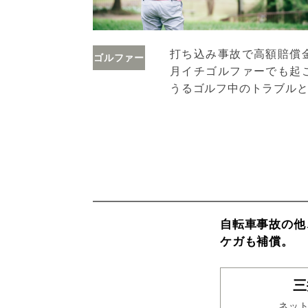
打ち込み事故で高額賠償
ゴルファー
月イチゴルファーでも起
うるゴルフ中のトラブル
自転車事故の他
ケガも補償。
三
ネット