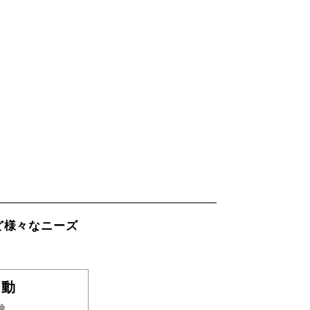
ど様々なニーズ
日動
険