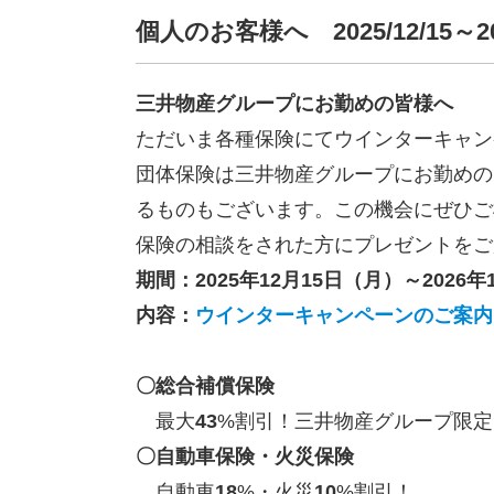
個人のお客様へ 2025/12/15
三井物産グループにお勤めの皆様へ
ただいま各種保険にてウインターキャン
団体保険は三井物産グループにお勤めの
るものもございます。この機会にぜひご
保険の相談をされた方にプレゼントをご
期間：
2025
年
12
月
15
日（月）～
2026
年
内容：
ウインターキャンペーンのご案内（insh
〇総合補償保険
最大
43
%
割引！三井物産グループ限定
〇自動車保険・火災保険
自動車
18
%
・火災
10
%
割引！